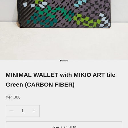
I18n Error: Missing interpolation v
I18n Error: Missing interpolation 
I18n Error: Missing interpolation
I18n Error: Missing interpolatio
I18n Error: Missing interpolati
MINIMAL WALLET with MIKIO ART tile
Green (CARBON FIBER)
セール価格
¥44,000
数量を減らす
数量を増やす
カートに追加