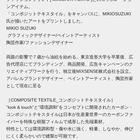
ンアイテム。
「コンポジットテキスタイル」をキャンバスに、
MIKIOSUZUKI
氏が描いたアートをプリントしました。
MIKIO SUZUKI
グラフィックデザイナー/ペイントアーティスト
陶芸作家/ファッションデザイナー
両親の影響で７歳から油絵を始める。東京造形大学を卒業後、広
告代理店にてブランディング、商品開発、広告キャンペーンのク
リエイティブワークを行う。独立後MIXSENSE株式会社を設立。
アパレルブランドデザイナー、ペイントアーティスト、陶芸作家
として現在に至る
［COMPOSITE TEXTILE_コンポジットテキスタイル］
“look & touch”と“環境調和”をコンセプトに開発されたカーボン・
コンポジットテキスタイルは日本が生産量世界一のカーボンファ
イバーを特殊な樹脂フィルムで成形した先端素材。
特性としては環境調和型・傷や水に強く、軽量、しなやか、伸び
にくく柔らかいので縫製が可能です。