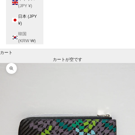
(JPY ¥)
日本 (JPY
¥)
韓国
(KRW ₩)
カート
カートが空です
ズームイン