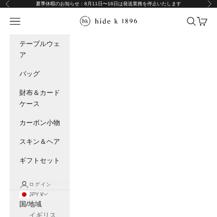
コンテンツへスキップ
夏季休暇のお知らせ：8月11日〜16日は発送業務を停止いたします
前へ
次
hide k 1896 - online store -
メニュー
検索
カート
テーブルウェ
ア
バッグ
財布＆カード
ケース
カーボン小物
スキン＆ヘア
ギフトセット
ログイン
JPY ¥
国/地域
イギリス